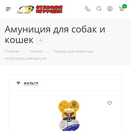
0
Амуниция для собак и
кошек
4
—
—
—
Главная
Каталог
Товары для животных
Аксессуары для выгула
ФИЛЬТР