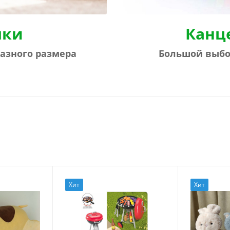
шки
Канц
азного размера
Большой выбо
Хит
Хит