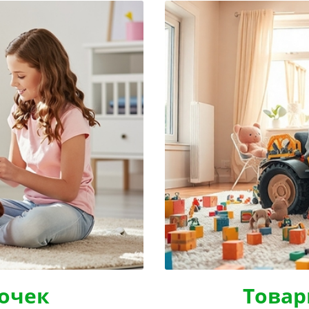
очек
Товар