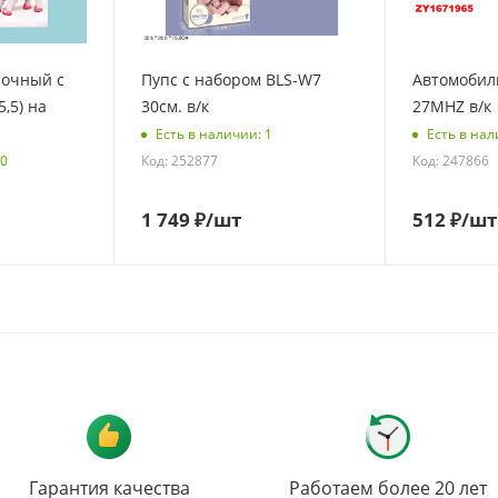
Пупс с набором BLS-W7
Автомобиль
5,5) на
30см. в/к
27MHZ в/к
Есть в наличии: 1
Есть в нал
Код: 252877
Код: 247866
20
1 749
₽
/шт
512
₽
/шт
Гарантия качества
Работаем более 20 лет