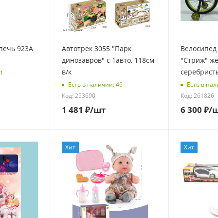
печь 923A
Автотрек 3055 "Парк
Велосипед 
динозавров" с 1авто, 118см
"Стриж" же
в/к
серебрист
11
Есть в наличии: 46
Есть в нал
Код: 253690
Код: 261826
1 481
₽
/шт
6 300
₽
/
Хит
Хит