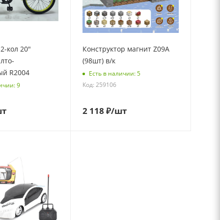
2-кол 20"
Конструктор магнит Z09A
лто-
(98шт) в/к
ый R2004
Есть в наличии: 5
Код: 259106
ичии: 9
шт
2 118
₽
/шт