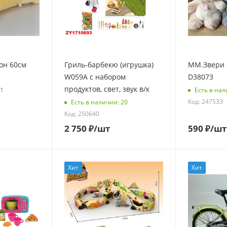
он 60см
Гриль-барбекю (игрушка)
ММ.Звери 
W059A с набором
D38073
продуктов, свет, звук в/к
11
Есть в нал
Код: 247533
Есть в наличии: 20
Код: 250640
2 750
₽
/шт
590
₽
/шт
Хит
Хит