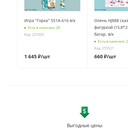
Игра "Горка" 551A-616 в/к
Олень HJ888 сказочный с
фигуркой (15,8*2
Есть в наличии: 20
батар. в/к
Код: 225302
Есть в наличии: 
Код: 255521
1 645
₽
/шт
660
₽
/шт
Выгодные цены