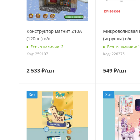
Конструктор магнит Z10A
Микроволновая 
(120шт) в/к
(игрушка) в/к
Есть в наличии: 2
Есть в наличии: 
Код: 259107
Код: 226375
2 533
₽
/шт
549
₽
/шт
Хит
Хит