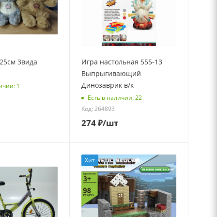
25см 3вида
Игра настольная 555-13
Выпрыгивающий
Динозаврик в/к
ичии: 1
Есть в наличии: 22
Код: 264893
274
₽
/шт
Хит