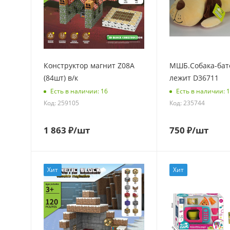
Конструктор магнит Z08A
МШБ.Собака-бат
(84шт) в/к
лежит D36711
Есть в наличии: 16
Есть в наличии: 
Код: 259105
Код: 235744
1 863
₽
/шт
750
₽
/шт
Хит
Хит