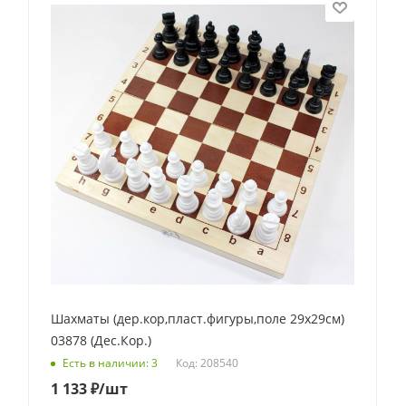
Шахматы (дер.кор,пласт.фигуры,поле 29х29см)
03878 (Дес.Кор.)
Код: 208540
Есть в наличии: 3
1 133
₽
/шт