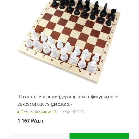
Шахматы и шашки (дер.кор,пласт.фигуры,поле
29х29см) 03879 (Дес.Кор.)
Код: 182238
Есть в наличии: 12
1 167
₽
/шт