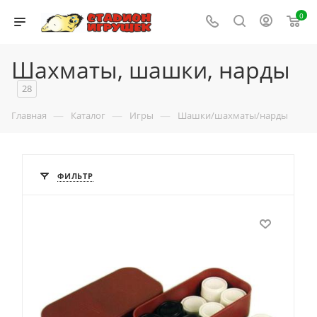
0
Шахматы, шашки, нарды
28
—
—
—
Главная
Каталог
Игры
Шашки/шахматы/нарды
ФИЛЬТР