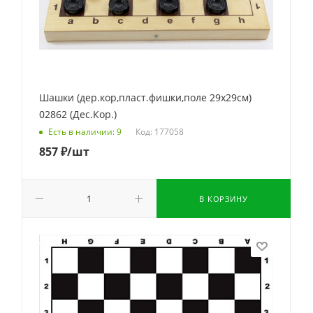
Шашки (дер.кор,пласт.фишки,поле 29х29см)
02862 (Дес.Кор.)
Код: 177058
Есть в наличии: 9
857
₽
/шт
В КОРЗИНУ