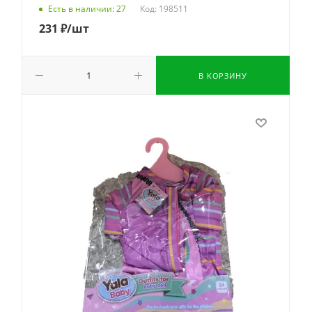
Код: 198511
Есть в наличии: 27
231
₽
/шт
В КОРЗИНУ