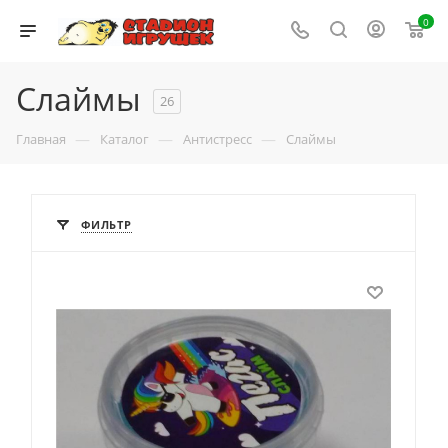
0
Слаймы
26
—
—
—
Главная
Каталог
Антистресс
Слаймы
ФИЛЬТР