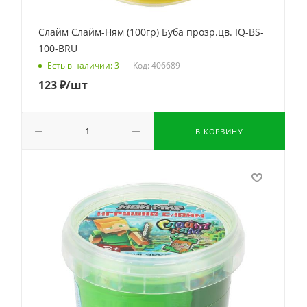
Слайм Слайм-Ням (100гр) Буба прозр.цв. IQ-BS-
100-BRU
Код: 406689
Есть в наличии: 3
123
₽
/шт
В КОРЗИНУ