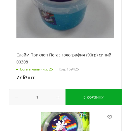
Слайм Прихлоп Пегас голография (90гр) синий
00308
Код: 169425
Есть в наличии: 25
77
₽
/шт
В КОРЗИНУ