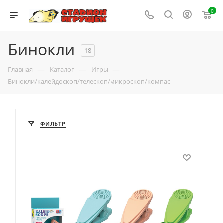
0
Бинокли
18
—
—
—
Главная
Каталог
Игры
Бинокли/калейдоскоп/телескоп/микроскоп/компас
ФИЛЬТР