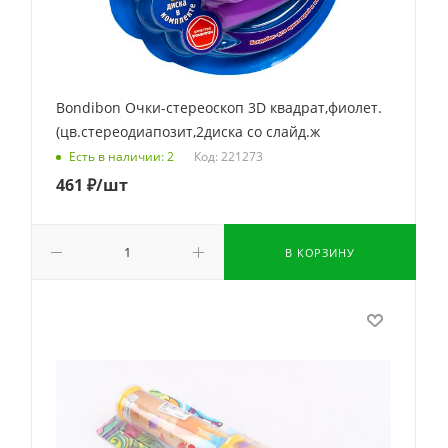
Bondibon Очки-стереоскоп 3D квадрат,фиолет.
(цв.стереодиапозит,2диска со слайд.ж
Код: 221273
Есть в наличии: 2
461
₽
/шт
В КОРЗИНУ