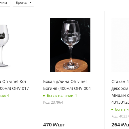
ичии
Бренд
 Oh vine! Кот
Бокал д/вина Oh vine!
Стакан 
400мл) OHV-017
Богиня (400мл) OHV-004
декором
Мишки 
чии: 4
Есть в наличии: 1
43133120
Код: 237964
Есть в 
Код: 4023
470
₽
/шт
264
₽
/