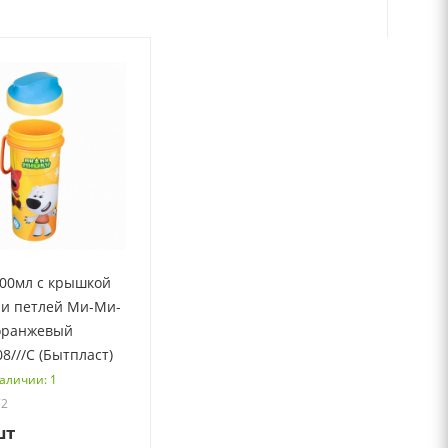
400мл с крышкой
 и петлей Ми-Ми-
оранжевый
8///С (Бытпласт)
наличии: 1
72
шт