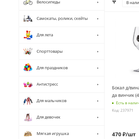
Велосипеды
В нал
Самокаты, ролики, скейты
Для лета
Спорттовары
Для праздников
Антистресс
Бокал д/вина
да винчик (
Для мальчиков
Есть в нали
Код: 237971
Для девочек
470
₽
/шт
Мягкая игрушка