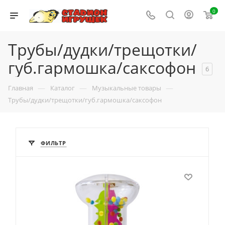
0
Трубы/дудки/трещотки/
губ.гармошка/саксофон
6
—
—
—
Главная
Каталог
Музыкальные товары
Трубы/дудки/трещотки/губ.гармошка/саксофон
ФИЛЬТР