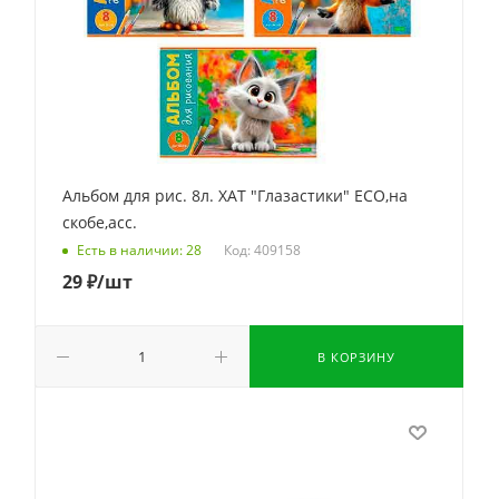
Альбом для рис. 8л. ХАТ "Глазастики" ECO,на
скобе,асс.
Код: 409158
Есть в наличии: 28
29
₽
/шт
В КОРЗИНУ