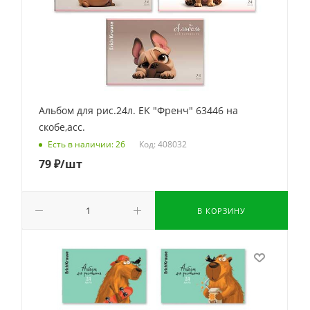
Альбом для рис.24л. EK "Френч" 63446 на
скобе,асс.
Код: 408032
Есть в наличии: 26
79
₽
/шт
В КОРЗИНУ