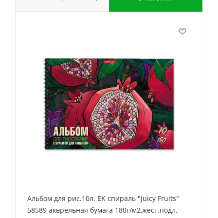
Альбом для рис.10л. EK спираль "Juicy Fruits"
58589 акврельная бумага 180г/м2,жёст.подл.