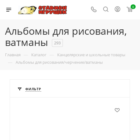
0
Альбомы для рисования,
ватманы
293
—
—
Главная
Каталог
Канцелярские и школьные товары
—
Альбомы для рисования/черчение/ватманы
ФИЛЬТР