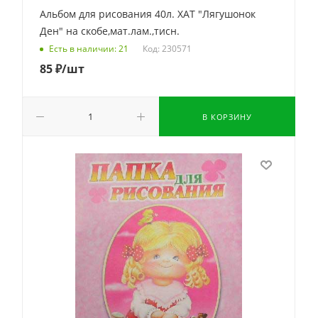
Альбом для рисования 40л. ХАТ "Лягушонок
Ден" на скобе,мат.лам.,тисн.
Код: 230571
Есть в наличии: 21
85
₽
/шт
В КОРЗИНУ