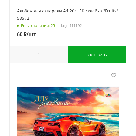
Альбом для акварели А4 20л. EK склейка "Fruits"
58572
Код: 411192
Есть в наличии: 25
60
₽
/шт
В КОРЗИНУ