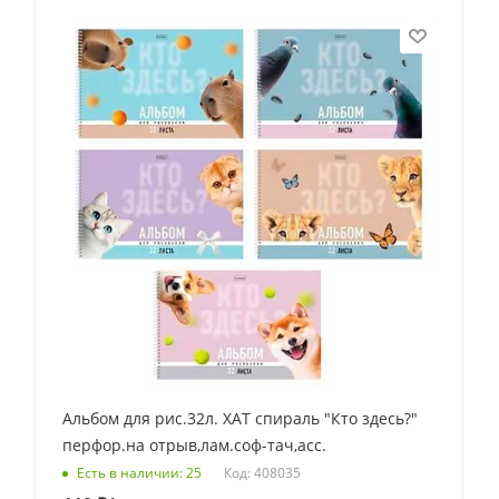
Альбом для рис.32л. ХАТ спираль "Кто здесь?"
перфор.на отрыв,лам.соф-тач,асс.
Код: 408035
Есть в наличии: 25