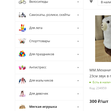
Велосипеды
В нал
Самокаты, ролики, скейты
Для лета
Спорттовары
Для праздников
Антистресс
ММ.Механич
23см звук в
Для мальчиков
Есть в нали
Код: 234959
Для девочек
300
₽
/шт
Мягкая игрушка