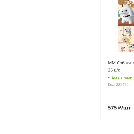
ММ.Собака 
26 в/к
Есть в нали
Код: 225479
575
₽
/шт