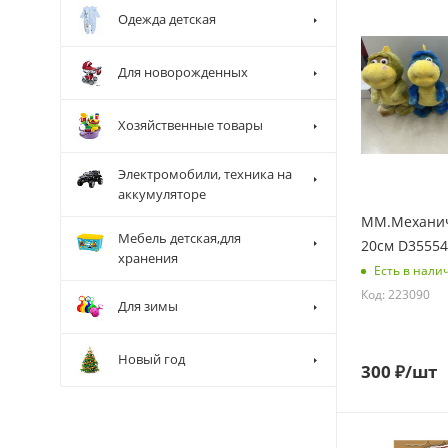
Одежда детская
Для новорожденных
Хозяйственные товары
Электромобили, техника на
аккумуляторе
ММ.Механич
Мебель детская,для
20см D35554
хранения
Есть в нали
Код: 223090
Для зимы
Новый год
300
₽
/шт