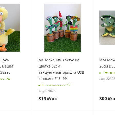
.Гусь
МС.Механич.Кактус на
ММ.Мех
, машет
цветке 32см
20см D3
D38295
танцует+повторяшка USB
Есть в 
в пакете F43499
Код: 2230
чии: 24
Есть в наличии: 17
Код: 270439
319
₽
/шт
300
₽
/