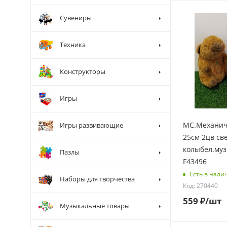
Сувениры
Техника
Конструкторы
Игры
МС.Механич
Игры развивающие
25см 2цв све
колыбел.муз
Пазлы
F43496
Есть в нали
Наборы для творчества
Код: 270440
559
₽
/шт
Музыкальные товары