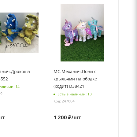
анич.Дракоша
МС.Механич.Пони с
5552
крыльями на ободке
(ходит) D38421
наличии: 14
89
Есть в наличии: 13
Код: 247604
шт
1 200
₽
/шт