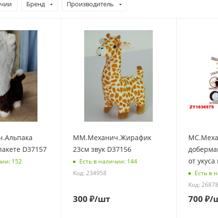
ичии
Бренд
Производитель
.Альпака
ММ.Механич.Жирафик
МС.Меха
 пакете D37157
23см звук D37156
доберман
от укуса
чии: 152
Есть в наличии: 144
Код: 234958
Есть в 
Код: 2687
300
₽
/шт
700
₽
/