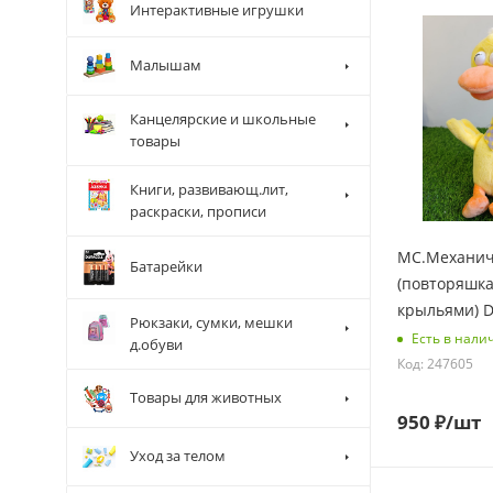
Интерактивные игрушки
Малышам
Канцелярские и школьные
товары
Книги, развивающ.лит,
раскраски, прописи
МС.Механич
Батарейки
(повторяшка
крыльями) 
Рюкзаки, сумки, мешки
Есть в нали
д.обуви
Код: 247605
Товары для животных
950
₽
/шт
Уход за телом