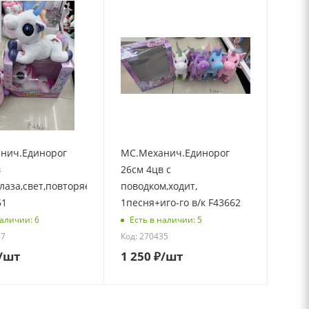
нич.Единорог
МС.Механич.Единорог
в
26см 4цв с
лаза,свет,повторяет
поводком,ходит,
61
1песня+иго-го в/к F43662
наличии: 6
Есть в наличии: 5
37
Код: 270435
/шт
1 250
₽
/шт