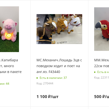
.Капибара
МС.Механич.Лошадь 3цв с
ММ.Меха
т, много
поводком ходит и поет на
22см по
ыки в пакете
анг.яз. F43440
Есть в 
Код: 2231
Есть в наличии: 37
Код: 270444
чии: 44
1 100
₽
/шт
500
₽
/