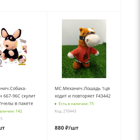
нич.Собака-
МС.Механич.Лошадь 1цв
 667-96C скулит
ходит и повторяет F43442
 пчелы в пакете
Есть в наличии: 75
Код: 270443
наличии: 142
85
шт
880
₽
/шт