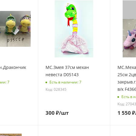
.Дракончик
МС.Змея 37см механ
МС.Меха
невеста D05143
25см 2ц
закрыв.г
чии: 7
Есть в наличии: 7
в/к F436
Код: 028345
Есть в 
Код: 2704
300
₽
/шт
1 550
₽