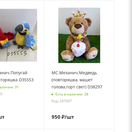
нич.Попугай
МС.Механич.Медведь
вторяшка D35553
(повторяшка, машет
голова,торт свет) D38297
наличии: 31
10
Есть в наличии: 28
Код: 247607
шт
950
₽
/шт