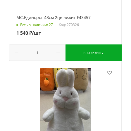
МС.Единорог 48см 2цв лежит F43457
Код: 270326
Есть в наличии: 27
1 540
₽
/шт
В КОРЗИНУ