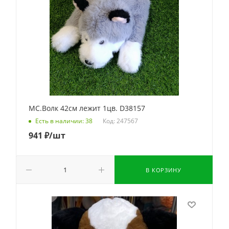
МС.Волк 42см лежит 1цв. D38157
Код: 247567
Есть в наличии: 38
941
₽
/шт
В КОРЗИНУ