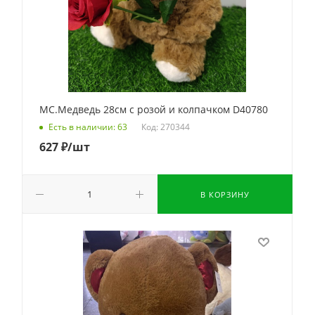
МС.Медведь 28см с розой и колпачком D40780
Код: 270344
Есть в наличии: 63
627
₽
/шт
В КОРЗИНУ