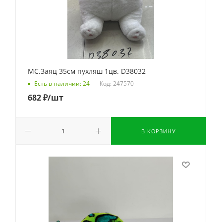
МС.Заяц 35см пухляш 1цв. D38032
Код: 247570
Есть в наличии: 24
682
₽
/шт
В КОРЗИНУ