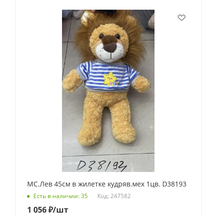
МС.Лев 45см в жилетке кудряв.мех 1цв. D38193
Код: 247582
Есть в наличии: 35
1 056
₽
/шт