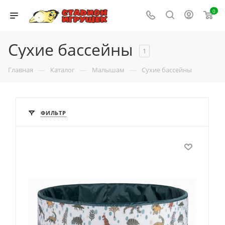
0
Сухие бассейны
1
—
—
—
Главная
Каталог
Малышам
Сухие бассейны
ФИЛЬТР