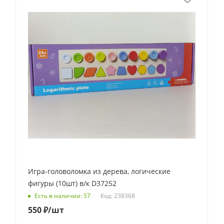
Игра-головоломка из дерева, логические
фигуры (10шт) в/к D37252
Код: 238368
Есть в наличии: 57
550
₽
/шт