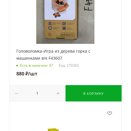
Головоломка-Игра из дерева горка с
машинками в/к F43607
Код: 270392
Есть в наличии: 37
880
₽
/шт
В КОРЗИНУ