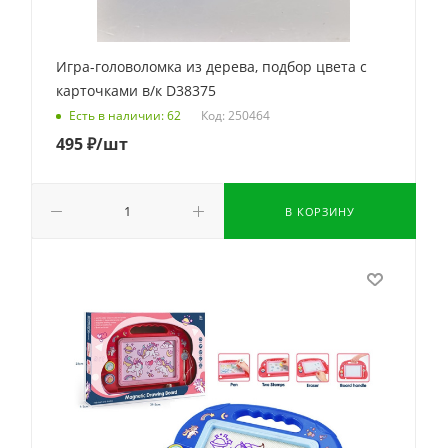
Игра-головоломка из дерева, подбор цвета с
карточками в/к D38375
Код: 250464
Есть в наличии: 62
495
₽
/шт
В КОРЗИНУ