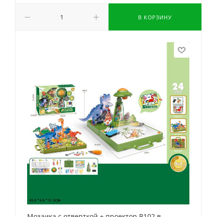
В КОРЗИНУ
Мозаика с отверткой + проектор B102 в