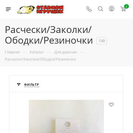
0
Расчески/Заколки/
Ободки/Резиночки
130
—
—
—
Главная
Каталог
Для девочек
Расчески/Заколки/Ободки/Резиночки
ФИЛЬТР