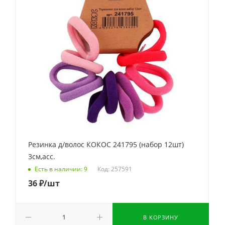
Резинка д/волос КОКОС 241795 (набор 12шт)
3см,асс.
Код: 257591
Есть в наличии: 9
36
₽
/шт
В КОРЗИНУ