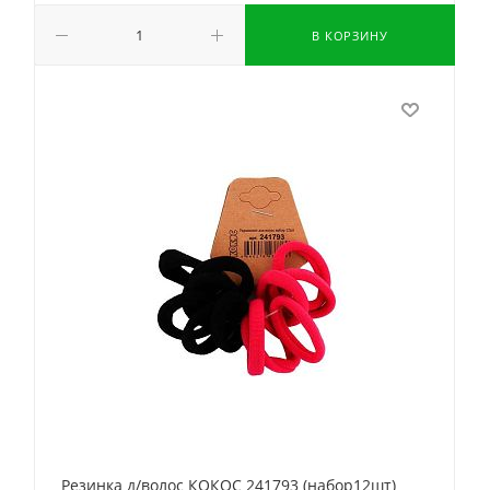
В КОРЗИНУ
Резинка д/волос КОКОС 241793 (набор12шт)