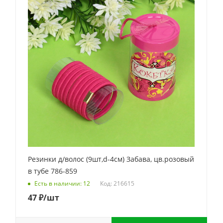
Резинки д/волос (9шт,d-4см) Забава, цв.розовый
в тубе 786-859
Код: 216615
Есть в наличии: 12
47
₽
/шт