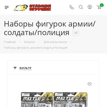
0
Наборы фигурок армии/
солдаты/полиция
33
—
—
—
Главная
Каталог
Для мальчиков
Наборы фигурок армии/солдаты/полиция
ФИЛЬТР