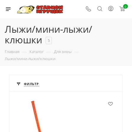
0
Лыжи/мини-лыжи/
клюшки
5
—
—
—
Главная
Каталог
Для зимы
Лыжи/мини-лыжи/клюшки
ФИЛЬТР