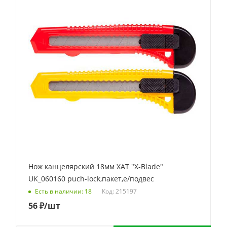
Нож канцелярский 18мм ХАТ "X-Blade"
UK_060160 puch-lock,пакет,е/подвес
Код: 215197
Есть в наличии: 18
56
₽
/шт