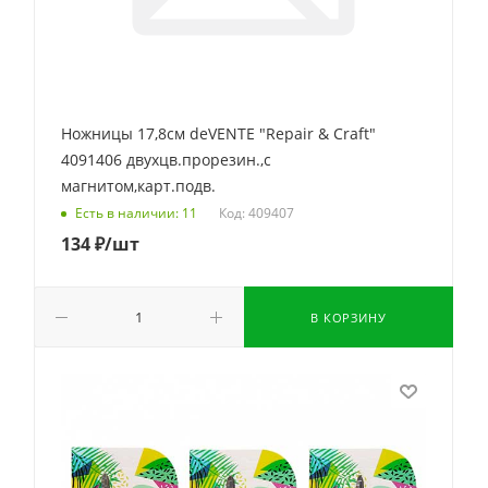
Ножницы 17,8см deVENTE "Repair & Craft"
4091406 двухцв.прорезин.,с
магнитом,карт.подв.
Код: 409407
Есть в наличии: 11
134
₽
/шт
В КОРЗИНУ