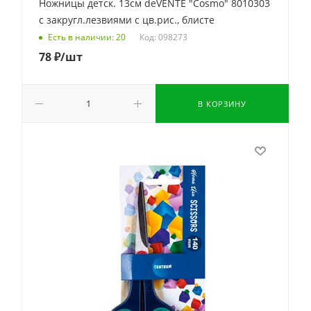
Ножницы детск. 13см deVENTE "Cosmo" 8010303
с закругл.лезвиями с цв.рис., блисте
Код: 098273
Есть в наличии: 20
78
₽
/шт
В КОРЗИНУ