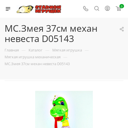
0
МС.Змея 37см механ
невеста D05143
—
—
—
Главная
Каталог
Мягкая игрушка
—
Мягкая игрушка механическая
МС.Змея 37см механ невеста D05143