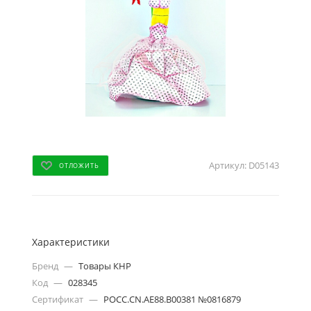
Артикул:
D05143
ОТЛОЖИТЬ
Характеристики
Бренд
—
Товары КНР
Код
—
028345
Сертификат
—
РОСС.CN.АЕ88.В00381 №0816879