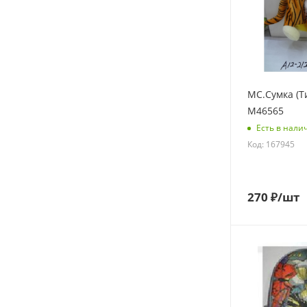
МС.Сумка (Т
M46565
Есть в нали
Код: 167945
270
₽
/шт