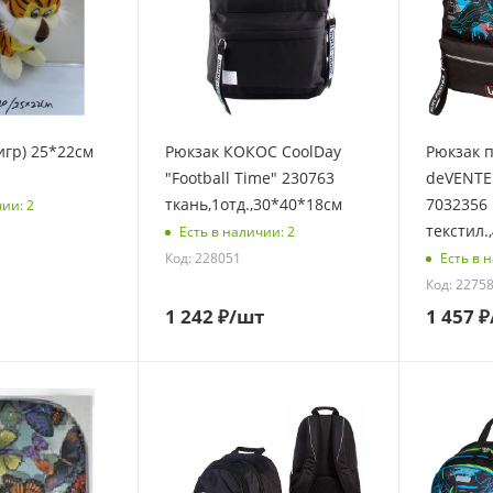
игр) 25*22см
Рюкзак КОКОС CoolDay
Рюкзак 
"Football Time" 230763
deVENTE 
ткань,1отд.,30*40*18см
7032356
чии: 2
текстил.
Есть в наличии: 2
Код: 228051
Есть в 
Код: 2275
1 242
₽
/шт
1 457
₽