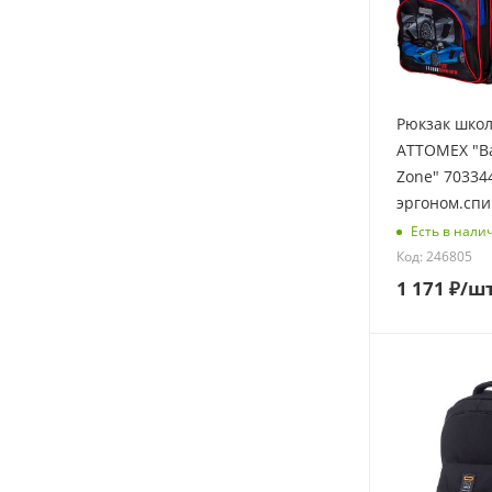
Рюкзак шко
ATTOMEX "Ba
Zone" 70334
эргоном.спи
Есть в нали
Код: 246805
1 171
₽
/ш