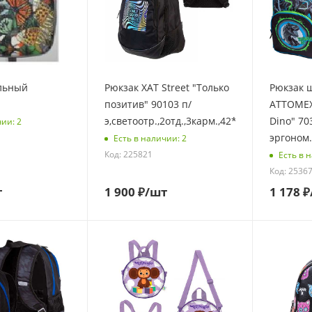
льный
Рюкзак ХАТ Street "Только
Рюкзак 
позитив" 90103 п/
ATTOMEX 
э,светоотр.,2отд.,3карм.,42*30*20см
Dino" 70
чии: 2
эргоном.
Есть в наличии: 2
Код: 225821
Есть в 
Код: 2536
т
1 900
₽
/шт
1 178
₽