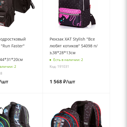
подростковый
Рюкзак ХАТ Stylish "Все
"Run Faster"
любят котиков" 54098 п/
э,38*28*13см
,44*31*20см
Есть в наличии: 2
Код: 191031
наличии: 2
88
/шт
1 568
₽
/шт