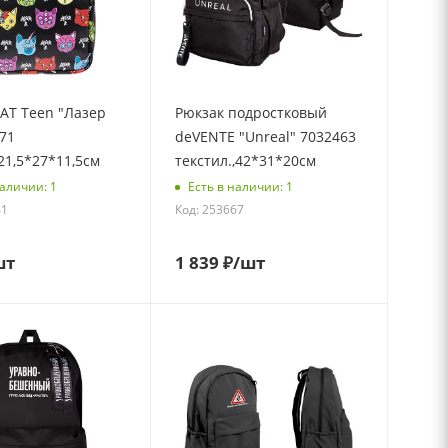
АТ Teen "Лазер
Рюкзак подростковый
71
deVENTE "Unreal" 7032463
21,5*27*11,5см
текстил.,42*31*20см
наличии: 1
Есть в наличии: 1
41
Код: 253667
шт
1 839
₽
/шт