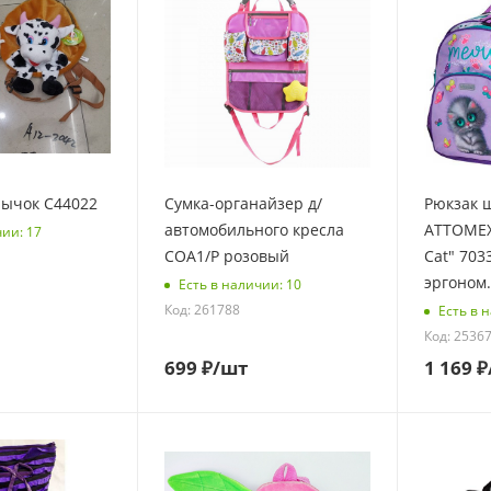
Бычок C44022
Сумка-органайзер д/
Рюкзак 
автомобильного кресла
ATTOMEX
чии: 17
СОА1/Р розовый
Cat" 703
эргоном.
Есть в наличии: 10
Код: 261788
Есть в 
Код: 2536
699
₽
/шт
1 169
₽