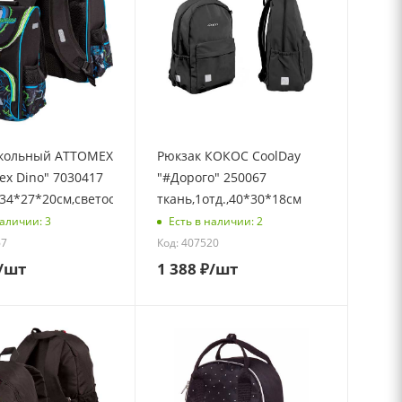
кольный ATTOMEX
Рюкзак КОКОС CoolDay
Rex Dino" 7030417
"#Дорого" 250067
34*27*20см,светоотраж.
ткань,1отд.,40*30*18см
наличии: 3
Есть в наличии: 2
67
Код: 407520
/шт
1 388
₽
/шт