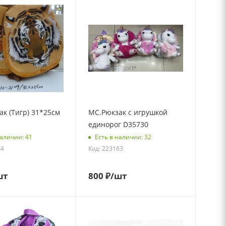
к (Тигр) 31*25см
МС.Рюкзак с игрушкой
единорог D35730
наличии: 41
Есть в наличии: 32
44
Код: 223163
шт
800
₽
/шт