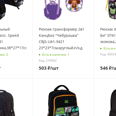
льный
Рюкзак-трансформер 2в1
Рюкзак Х
sic. Speed
КанцБиз "Чебурашка"
Би" 0741
41
CBJS-UA1-9421
экокожа,
нка,38*27*17см,св
23*23*7см,круглый,п/э,д
Есть в 
Код: 4003
чии: 2
Есть в наличии: 1
Код: 216962
т
503
₽
/шт
546
₽
/