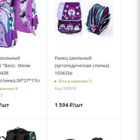
школьный
Ранец школьный
 "Basic. Meow
(ортопедическая спинка)
3438
103433и
спинка,38*27*17см,свет
Есть в наличии: 5
Код: 038039
наличии: 6
77
/шт
1 594
₽
/шт