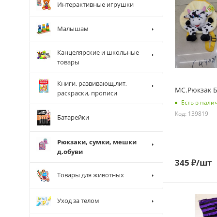
Интерактивные игрушки
Малышам
Канцелярские и школьные
товары
Книги, развивающ.лит,
МС.Рюкзак 
раскраски, прописи
Есть в нали
Код: 139819
Батарейки
Рюкзаки, сумки, мешки
д.обуви
345
₽
/шт
Товары для животных
Уход за телом