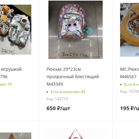
 игрушкой
Рюкзак 29*23см
МС.Рюкза
6796
прозрачный блестящий
M46567
M43349
чии: 76
Есть в 
Код: 1679
Есть в наличии: 45
Код: 145719
650
₽
/шт
195
₽
/