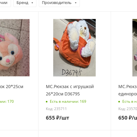
ичии
Бренд
Производитель
ок 20*25см
МС.Рюкзак с игрушкой
МС.Рюкз
26*20см D36795
единоро
чии: 170
Есть в наличии: 169
Есть в 
Код: 235711
Код: 2357
655
₽
/шт
650
₽
/