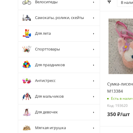
Велосипеды
В нал
Самокаты, ролики, скейты
Для лета
Спорттовары
Для праздников
Антистресс
Сумка-лисен
M13384
Для мальчиков
Есть в нали
Код: 193620
Для девочек
350
₽
/шт
Мягкая игрушка