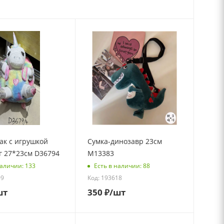
ак с игрушкой
Сумка-динозавр 23см
г 27*23см D36794
M13383
наличии: 133
Есть в наличии: 88
09
Код: 193618
шт
350
₽
/шт