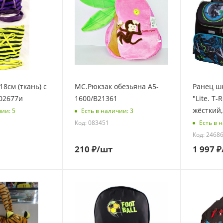
8см (ткань) с
МС.Рюкзак обезьяна A5-
Ранец ш
02677и
1600/B21361
"Lite. T-
жёсткий,
чии: 5
Есть в наличии: 3
Код: 083451
Есть в 
Код: 2468
210
₽
/шт
1 997
₽