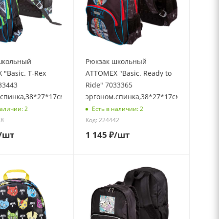
школьный
Рюкзак школьный
"Basic. T-Rex
ATTOMEX "Basic. Ready to
33443
Ride" 7033365
спинка,38*27*17см,св
эргоном.спинка,38*27*17см
наличии: 2
Есть в наличии: 2
78
Код: 224442
/шт
1 145
₽
/шт