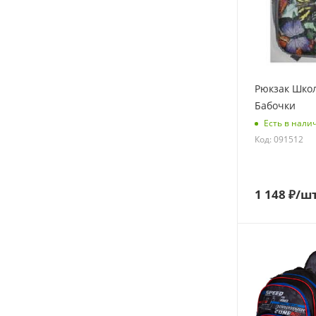
Рюкзак Шко
Бабочки
Есть в нали
Код: 091512
1 148
₽
/ш