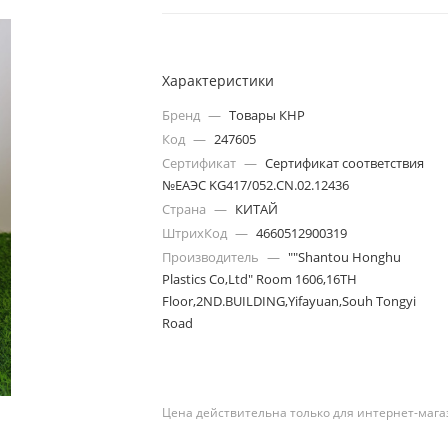
Характеристики
Бренд
—
Товары КНР
Код
—
247605
Сертификат
—
Сертификат соответствия
№ЕАЭС KG417/052.CN.02.12436
Страна
—
КИТАЙ
ШтрихКод
—
4660512900319
Производитель
—
""Shantou Honghu
Plastics Co,Ltd" Room 1606,16TH
Floor,2ND.BUILDING,Yifayuan,Souh Tongyi
Road
Цена действительна только для интернет-мага