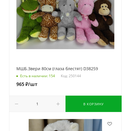
МШБ.Звери 80см (глаза блестят) D38259
Код: 250144
Есть в наличии: 154
965
₽
/шт
В КОРЗИНУ