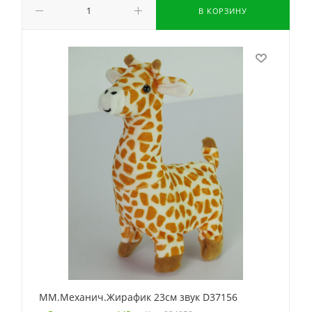
В КОРЗИНУ
ММ.Механич.Жирафик 23см звук D37156