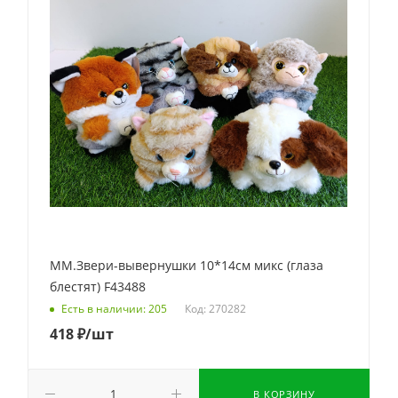
ММ.Звери-вывернушки 10*14см микс (глаза
блестят) F43488
Код: 270282
Есть в наличии: 205
418
₽
/шт
В КОРЗИНУ