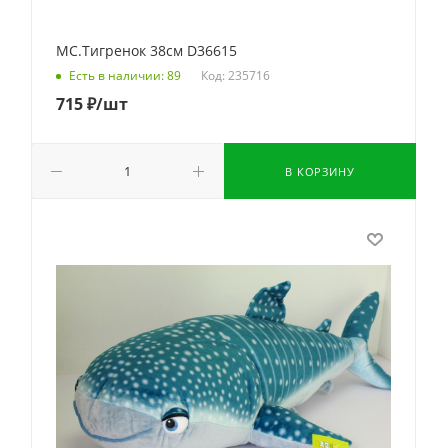
МС.Тигренок 38см D36615
Код: 235716
Есть в наличии: 89
715
₽
/шт
В КОРЗИНУ