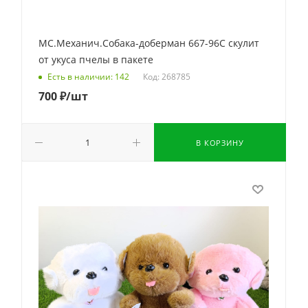
МС.Механич.Собака-доберман 667-96C скулит
от укуса пчелы в пакете
Код: 268785
Есть в наличии: 142
700
₽
/шт
В КОРЗИНУ