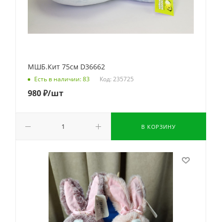
МШБ.Кит 75см D36662
Код: 235725
Есть в наличии: 83
980
₽
/шт
В КОРЗИНУ