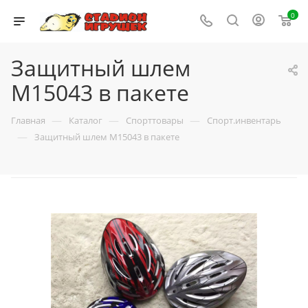
0
Защитный шлем
M15043 в пакете
—
—
—
Главная
Каталог
Спорттовары
Спорт.инвентарь
—
Защитный шлем M15043 в пакете