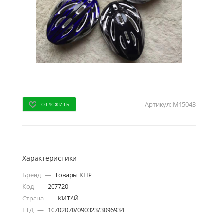
Артикул:
M15043
ОТЛОЖИТЬ
Характеристики
Бренд
—
Товары КНР
Код
—
207720
Страна
—
КИТАЙ
ГТД
—
10702070/090323/3096934