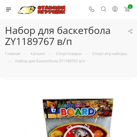
0
Набор для баскетбола
ZY1189767 в/п
—
—
—
Главная
Каталог
Спорттовары
Спорт.игр.наборы
—
Набор для баскетбола ZY1189767 в/п