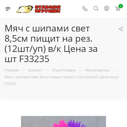
0
Мяч с шипами свет
8,5см пищит на рез.
(12шт/уп) в/к Цена за
шт F33235
—
—
—
—
Главная
Каталог
Спорттовары
Мячи/насосы
Мяч с шипами свет 8,5см пищит на рез. (12шт/уп) в/к Цена за шт
F33235