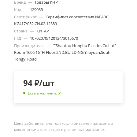
Бренд
—
Товары КНР
Код
—
129035
Сертификат
—
Сертификат соответствия №ЕАЭС
KG417/052.CN.02.12389
Страна
—
КИТАЙ
ГТД
—
10702070/120124/3015670
Производитель
—
""Shantou Honghu Plastics Co,Ltd"
Room 1606,16TH Floor,2ND.BUILDING,Yifayuan,Souh
Tongyi Road
94
₽
/шт
Есть в наличии: 51
Цена действительна только для интернет-магазина и
может отличаться от цен в розничных магазинах