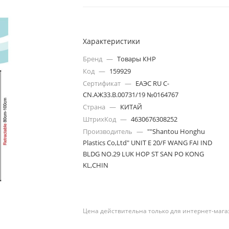
Характеристики
Бренд
—
Товары КНР
Код
—
159929
Сертификат
—
ЕАЭС RU C-
CN.АЖ33.В.00731/19 №0164767
Страна
—
КИТАЙ
ШтрихКод
—
4630676308252
Производитель
—
""Shantou Honghu
Plastics Co,Ltd" UNIT E 20/F WANG FAI IND
BLDG NO.29 LUK HOP ST SAN PO KONG
KL,CHIN
Цена действительна только для интернет-мага