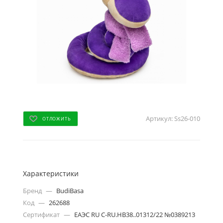
Артикул:
Ss26-010
ОТЛОЖИТЬ
Характеристики
Бренд
—
BudiBasa
Код
—
262688
Сертификат
—
ЕАЭС RU C-RU.HB38..01312/22 №0389213