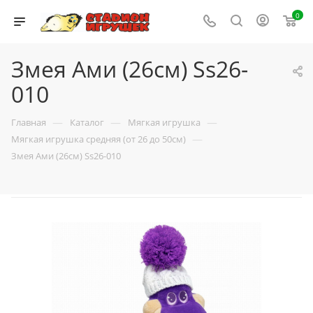
0
Змея Ами (26см) Ss26-
010
—
—
—
Главная
Каталог
Мягкая игрушка
—
Мягкая игрушка средняя (от 26 до 50см)
Змея Ами (26см) Ss26-010