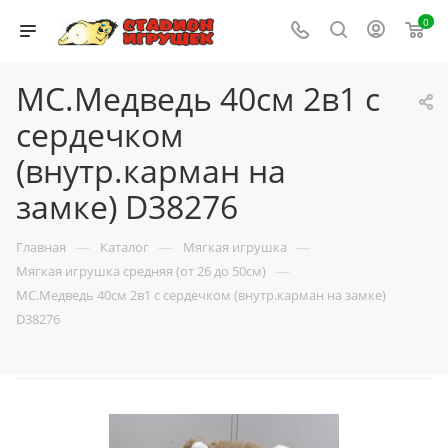
0
МС.Медведь 40см 2в1 с
сердечком
(внутр.карман на
замке) D38276
—
—
—
Главная
Каталог
Мягкая игрушка
—
Мягкая игрушка средняя (от 26 до 50см)
МС.Медведь 40см 2в1 с сердечком (внутр.карман на замке)
D38276