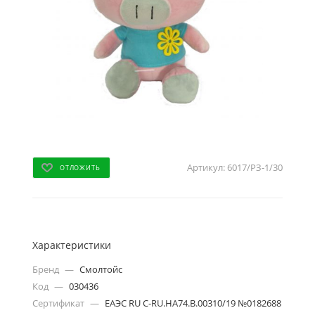
Артикул:
6017/РЗ-1/30
ОТЛОЖИТЬ
Характеристики
Бренд
—
Смолтойс
Код
—
030436
Сертификат
—
ЕАЭС RU C-RU.НА74.В.00310/19 №0182688