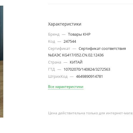
Характеристики
Бренд
—
Товары КНР
Код
—
247544
Сертификат
—
Сертификат соответствия
№ЕАЭС KG417/052.CN.02.12436
Страна
—
КИТАЙ
ГТД
—
10702070/140824/3272563
ШтрихКод
—
4649890914781
Все характеристики
Цена действительна только для интернет-мага