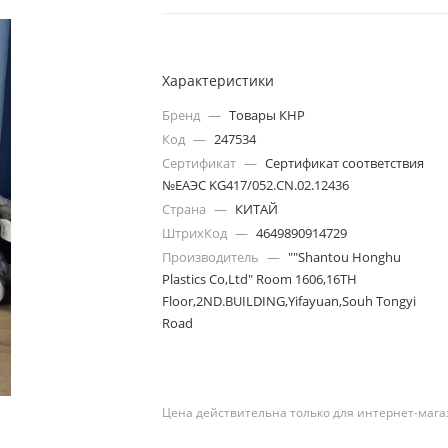
Характеристики
Бренд
—
Товары КНР
Код
—
247534
Сертификат
—
Сертификат соответствия
№ЕАЭС KG417/052.CN.02.12436
Страна
—
КИТАЙ
ШтрихКод
—
4649890914729
Производитель
—
""Shantou Honghu
Plastics Co,Ltd" Room 1606,16TH
Floor,2ND.BUILDING,Yifayuan,Souh Tongyi
Road
Цена действительна только для интернет-мага