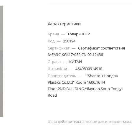
Характеристики
Бренд
—
Товары КНР
Код
—
250194
Сертификат
—
Сертификат соответствия
№ЕАЭС KG417/052.CN.02.12436
Страна
—
КИТАЙ
ШтрихКод
—
4649890914910
Производитель
—
""Shantou Honghu
Plastics Co,Ltd" Room 1606,16TH
Floor,2ND.BUILDING,Yifayuan,Souh Tongyi
Road
Цена действительна только для интернет-мага