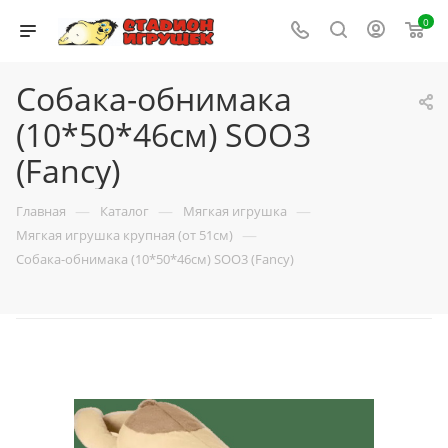
0
Собака-обнимака
(10*50*46см) SOO3
(Fancy)
—
—
—
Главная
Каталог
Мягкая игрушка
—
Мягкая игрушка крупная (от 51см)
Собака-обнимака (10*50*46см) SOO3 (Fancy)