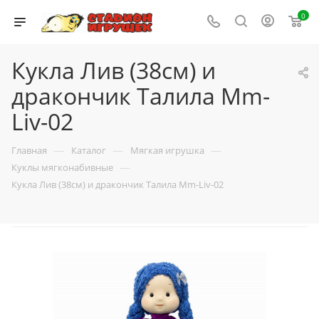
0
Кукла Лив (38см) и
дракончик Талила Mm-
Liv-02
—
—
—
Главная
Каталог
Мягкая игрушка
—
Куклы мягконабивные
Кукла Лив (38см) и дракончик Талила Mm-Liv-02