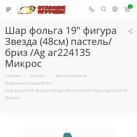
0
Шар фольга 19" фигура
Звезда (48см) пастель/
бриз /Ag аг224135
Микрос
—
—
—
Главная
Каталог
Для праздников
—
Воздушные шары/флаги
Шар фольга 19" фигура Звезда (48см) пастель/бриз /Ag аг224135
Микрос