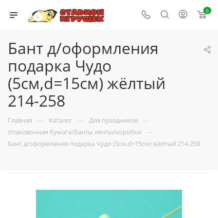
0
Бант д/оформления
подарка Чудо
(5см,d=15см) жёлтый
214-258
—
—
—
Главная
Каталог
Для праздников
—
Упаковочная бумага/банты ленты/коробки
Бант д/оформления подарка Чудо (5см,d=15см) жёлтый 214-258