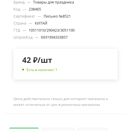
Бренд
—
Товары для праздника
Код
—
238465
Сертификат
—
Письмо №8521
Страна
—
КИТАЙ
ГТД
—
10511010/290423/3051190
ШтрихКод
—
6931994333857
42
₽
/шт
Есть в наличии: 1
Цена действительна только для интернет-магазина и
может отличаться от цен в розничных магазинах