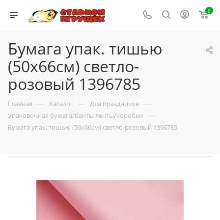
0
Бумага упак. тишью
(50х66см) светло-
розовый 1396785
—
—
—
Главная
Каталог
Для праздников
—
Упаковочная бумага/банты ленты/коробки
Бумага упак. тишью (50х66см) светло-розовый 1396785