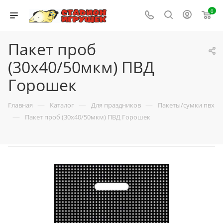
0
Пакет проб
(30х40/50мкм) ПВД
Горошек
—
—
—
Главная
Каталог
Для праздников
Пакеты/сумки пвх
—
Пакет проб (30х40/50мкм) ПВД Горошек