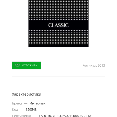
Артикул:
9013
ОТЛОЖИТЬ
Характеристики
Бренд
—
Интерпак
Код
—
159543
Сертификат
—
ЕАЭС RU Д-RU.PA02.B.06693/22 №