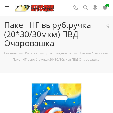
0
Пакет НГ выруб.ручка
(20*30/30мкм) ПВД
Очаровашка
—
—
—
Главная
Каталог
Для праздников
Пакеты/сумки пвх
—
Пакет НГ выруб.ручка (20*30/30мкм) ПВД Очаровашка