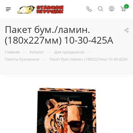
0
Пакет бум./ламин.
(180x227мм) 10-30-425А
—
—
—
Главная
Каталог
Для праздников
—
Пакеты бумажные
Пакет бум./ламин. (180x227мм) 10-30-425А