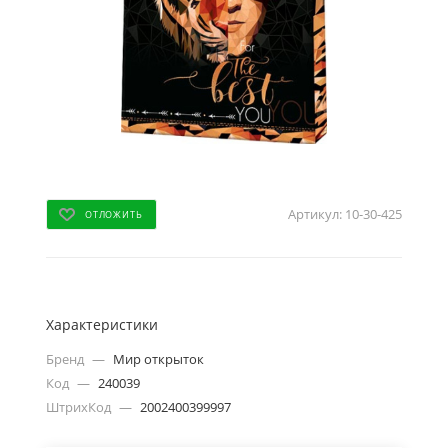
Артикул:
10-30-425
ОТЛОЖИТЬ
Характеристики
Бренд
—
Мир открыток
Код
—
240039
ШтрихКод
—
2002400399997