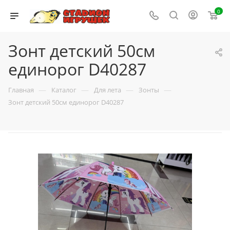
0
Зонт детский 50см
единорог D40287
—
—
—
—
Главная
Каталог
Для лета
Зонты
Зонт детский 50см единорог D40287