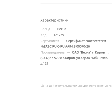
Характеристики
Бренд
—
Весна
Код
—
121759
Сертификат
—
Сертификат соответствия
№ЕАЭС RU С-RU.АА94.В.00070/26
Производитель
—
ОАО "Весна" г. Киров, т.
(9332)67-52-88 г.Киров, ул.Карла Либкнехта,
д.129
Цена действительна только для интернет-мага