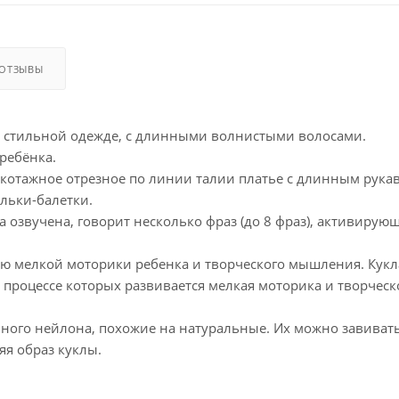
ОТЗЫВЫ
в стильной одежде, с длинными волнистыми волосами.
ребёнка.
икотажное отрезное по линии талии платье с длинным рука
ельки-балетки.
 озвучена, говорит несколько фраз (до 8 фраз), активирую
ю мелкой моторики ребенка и творческого мышления. Кукл
 процессе которых развивается мелкая моторика и творческ
ного нейлона, похожие на натуральные. Их можно завивать
яя образ куклы.