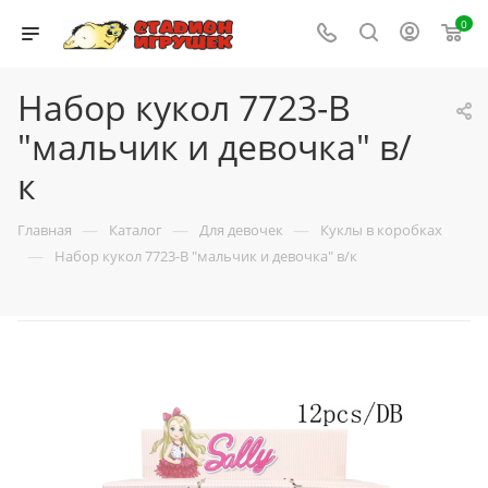
0
Набор кукол 7723-В
"мальчик и девочка" в/
к
—
—
—
Главная
Каталог
Для девочек
Куклы в коробках
—
Набор кукол 7723-В "мальчик и девочка" в/к