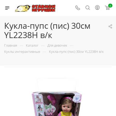
0
Кукла-пупс (пис) 30см
YL2238H в/к
—
—
—
Главная
Каталог
Для девочек
—
Куклы интерактивные
Кукла-пупс (пис) 30см YL2238H в/к