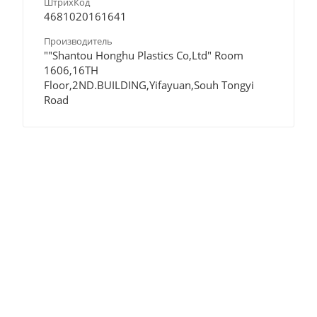
ШтрихКод
4681020161641
Производитель
""Shantou Honghu Plastics Co,Ltd" Room
1606,16TH
Floor,2ND.BUILDING,Yifayuan,Souh Tongyi
Road