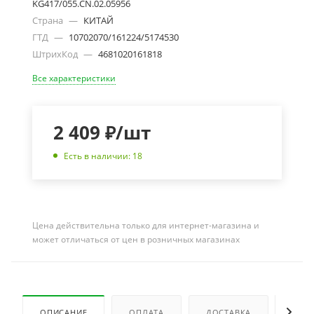
KG417/055.CN.02.05956
Страна
—
КИТАЙ
ГТД
—
10702070/161224/5174530
ШтрихКод
—
4681020161818
Все характеристики
2 409
₽
/шт
Есть в наличии: 18
Цена действительна только для интернет-магазина и
может отличаться от цен в розничных магазинах
ОПИСАНИЕ
ОПЛАТА
ДОСТАВКА
ОТЗ