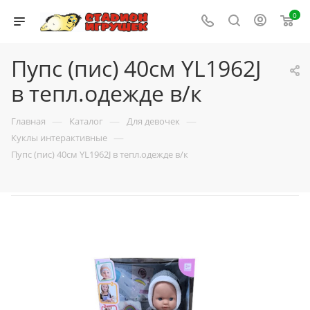
0
Пупс (пис) 40см YL1962J
в тепл.одежде в/к
—
—
—
Главная
Каталог
Для девочек
—
Куклы интерактивные
Пупс (пис) 40см YL1962J в тепл.одежде в/к