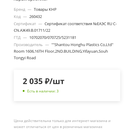
Бренд
—
Товары КНР
Код
—
260432
Сертификат
—
Сертификат соответствия №ЕАЭС RU С-
CN.АЖ49.В.01711/22
ГТД
—
10702070/070725/5231181
Производитель
—
""Shantou Honghu Plastics Co,Ltd"
Room 1606,16TH Floor,2ND.BUILDING,Yifayuan,Souh
Tongyi Road
2 035
₽
/шт
Есть в наличии: 3
Цена действительна только для интернет-магазина и
может отличаться от цен в розничных магазинах