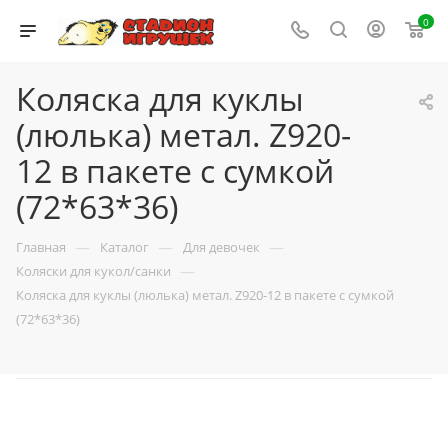
0
Коляска для куклы
(люлька) метал. Z920-
12 в пакете с сумкой
(72*63*36)
—
—
—
Главная
Каталог
Для девочек
—
Коляски для кукол/санки
Коляска для куклы (люлька) метал. Z920-12 в пакете с сумкой
(72*63*36)