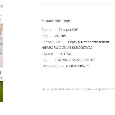
Характеристики
Бренд
—
Товары КНР
Код
—
260265
Сертификат
—
Сертификат соответствия
№ЕАЭС RU С-CN.АБ38.В.00076/20
Страна
—
КИТАЙ
ГТД
—
10702070/311223/3531060
ШтрихКод
—
4660512906755
Цена действительна только для интернет-мага