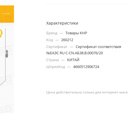
Характеристики
Бренд
—
Товары КНР
Код
—
260212
Сертификат
—
Сертификат соответствия
№ЕАЭС RU С-CN.АБ38.В.00076/20
Страна
—
КИТАЙ
ШтрихКод
—
4660512906724
Цена действительна только для интернет-мага