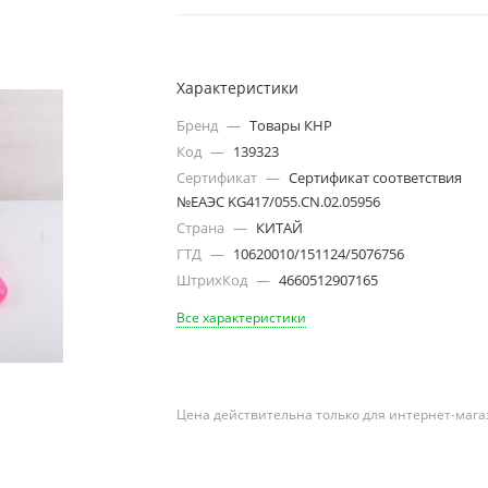
Характеристики
Бренд
—
Товары КНР
Код
—
139323
Сертификат
—
Сертификат соответствия
№ЕАЭС KG417/055.CN.02.05956
Страна
—
КИТАЙ
ГТД
—
10620010/151124/5076756
ШтрихКод
—
4660512907165
Все характеристики
Цена действительна только для интернет-мага