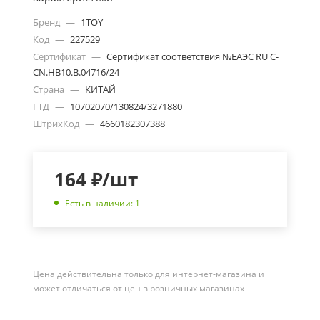
Бренд
—
1TOY
Код
—
227529
Сертификат
—
Сертификат соответствия №ЕАЭС RU С-
CN.НВ10.В.04716/24
Страна
—
КИТАЙ
ГТД
—
10702070/130824/3271880
ШтрихКод
—
4660182307388
164
₽
/шт
Есть в наличии: 1
Цена действительна только для интернет-магазина и
может отличаться от цен в розничных магазинах