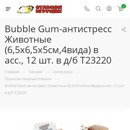
0
Bubble Gum-антистресс
Животные
(6,5х6,5х5см,4вида) в
асс., 12 шт. в д/б Т23220
—
—
—
Главная
Каталог
Антистресс
—
Приколы/лизуны/сквиши
Bubble Gum-антистресс Животные (6,5х6,5х5см,4вида) в асс., 12 шт.
в д/б Т23220