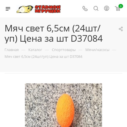
0
Мяч свет 6,5см (24шт/
уп) Цена за шт D37084
—
—
—
—
Главная
Каталог
Спорттовары
Мячи/насосы
Мяч свет 6,5см (24шт/уп) Цена за шт D37084